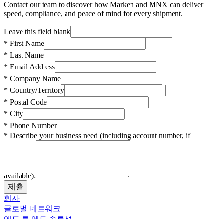
Contact our team to discover how Marken and MNX can deliver
speed, compliance, and peace of mind for every shipment.
Leave this field blank
* First Name
* Last Name
* Email Address
* Company Name
* Country/Territory
* Postal Code
* City
* Phone Number
* Describe your business need (including account number, if
available):
제츌
회사
글로벌 네트워크
엔드 투 엔드 솔루션