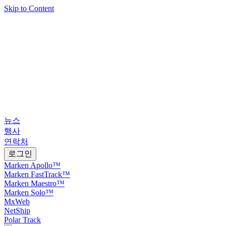
Skip to Content
뉴스
행사
연락처
로그인
Marken Apollo™
Marken FastTrack™
Marken Maestro™
Marken Solo™
MxWeb
NetShip
Polar Track