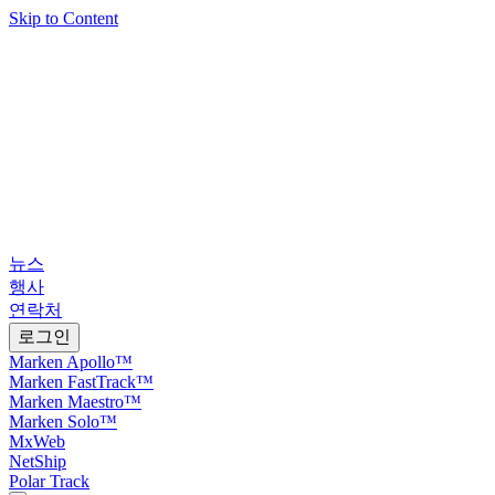
Skip to Content
뉴스
행사
연락처
로그인
Marken Apollo™
Marken FastTrack™
Marken Maestro™
Marken Solo™
MxWeb
NetShip
Polar Track