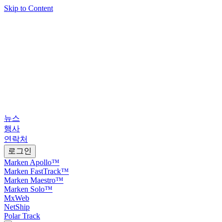
Skip to Content
뉴스
행사
연락처
로그인
Marken Apollo™
Marken FastTrack™
Marken Maestro™
Marken Solo™
MxWeb
NetShip
Polar Track