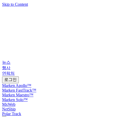
Skip to Content
뉴스
행사
연락처
로그인
Marken Apollo™
Marken FastTrack™
Marken Maestro™
Marken Solo™
MxWeb
NetShip
Polar Track